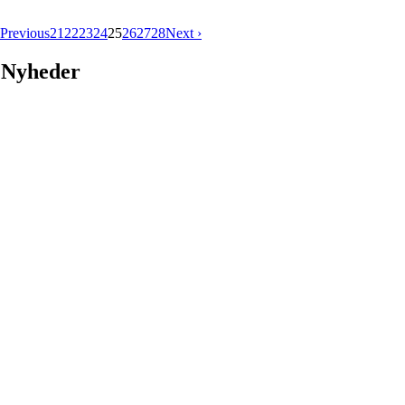
 Previous
21
22
23
24
25
26
27
28
Next ›
Nyheder