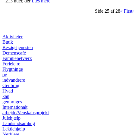
213 huer, der
Læs mere
Side 25 af 28
« First
‹
Aktiviteter
Butik
Besøgstjenesten
Demenscafé
Familienetværk
Ferielejre
Flygtninge
og
indvandrere
Genbrug
Hvad
kan
genbruges
Internationalt
arbejde/Venskabsprojekt
Julehjælp
Landsindsamling
Lektiehjælp
Nørklere