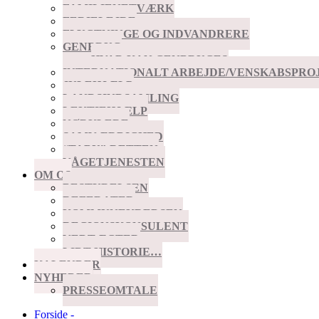
FAMILIENETVÆRK
FERIELEJRE
FLYGTNINGE OG INDVANDRERE
GENBRUG
HVAD KAN GENBRUGES
INTERNATIONALT ARBEJDE/VENSKABSPRO
JULEHJÆLP
LANDSINDSAMLING
LEKTIEHJÆLP
NØRKLERE
SAMVÆRDIGHED
“TABU”-RETTEN
VÅGETJENESTEN
OM OS
BESTYRELSEN
REFERATER
KOMMUNEKREDSEN
REGIONSKONSULENT
VEDTÆGTER
LIDT HISTORIE…
KALENDER
NYHEDER
PRESSEOMTALE
Forside -