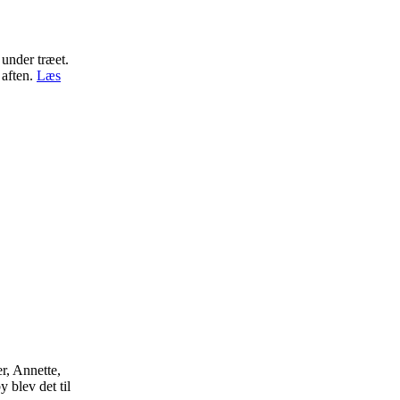
 under træet.
 aften.
Læs
r, Annette,
 blev det til