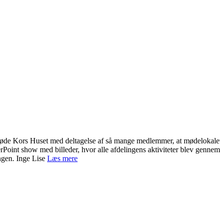
i Røde Kors Huset med deltagelse af så mange medlemmer, at mødelokalet
Point show med billeder, hvor alle afdelingens aktiviteter blev genne
ingen. Inge Lise
Læs mere