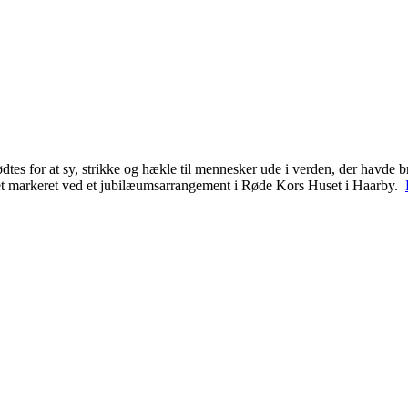
tes for at sy, strikke og hækle til mennesker ude i verden, der havde br
v det markeret ved et jubilæumsarrangement i Røde Kors Huset i Haarby.