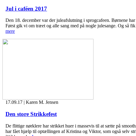
Jul i caféen 2017
Den 18. december var der juleafslutning i sprogcafeen. Børnene har 
Først gik vi om træet og alle sang med på nogle julesange. Og så fi
mere
17.09.17 | Karen M. Jensen
Den store Strikkefest
De flittige nørklere har strikket huer i massevis til at sætte på smo
har fået hjælp til optællingen af Kristina og Viktor, som også selv st