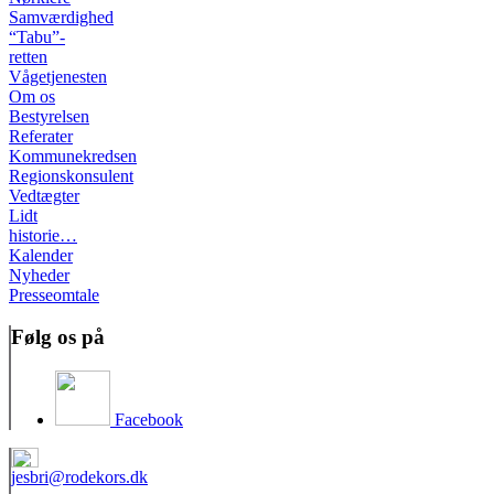
Samværdighed
“Tabu”-
retten
Vågetjenesten
Om os
Bestyrelsen
Referater
Kommunekredsen
Regionskonsulent
Vedtægter
Lidt
historie…
Kalender
Nyheder
Presseomtale
Følg os på
Facebook
jesbri@rodekors.dk