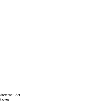
teterne i det
t over