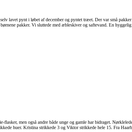
selv lavet pynt i løbet af december og pyntet træet. Der var små pakker
k børnene pakker. Vi sluttede med æbleskiver og saftevand. En hyggelig
othie-flasker, men også andre både unge og gamle har bidraget. Nørklelede
rikkede huer. Kristina strikkede 3 og Viktor strikkede hele 15. Fra Haarby