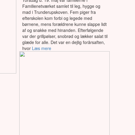
Torsdag d. 19. maj var familierne i
Familienetværket samlet til leg, hygge og
mad i Trunderupskoven. Fem piger fra
efterskolen kom forbi og legede med
børnene, mens forældrene kunne slappe lidt
af og snakke med hinanden. Efterfølgende
var der grillpølser, snobrød og lækker salat til
glæde for alle. Det var en dejlig forårsaften,
hvor
Læs mere