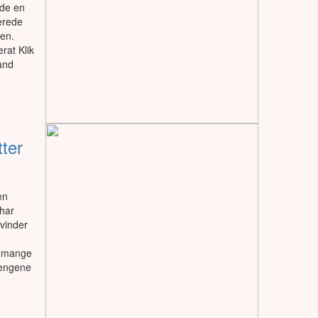
yde en
erede
en.
rat Klik
and
ter
en
 har
kvinder
t mange
pengene