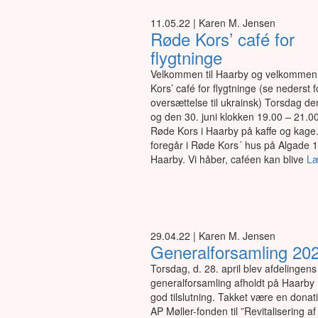
11.05.22 | Karen M. Jensen
Røde Kors’ café for
flygtninge
Velkommen til Haarby og velkommen 
Kors’ café for flygtninge (se nederst f
oversættelse til ukrainsk) Torsdag den
og den 30. juni klokken 19.00 – 21.0
Røde Kors i Haarby på kaffe og kage
foregår i Røde Kors´ hus på Algade 
Haarby. Vi håber, caféen kan blive
Læ
29.04.22 | Karen M. Jensen
Generalforsamling 20
Torsdag, d. 28. april blev afdelingens
generalforsamling afholdt på Haarby
god tilslutning. Takket være en donati
AP Møller-fonden til ”Revitalisering a