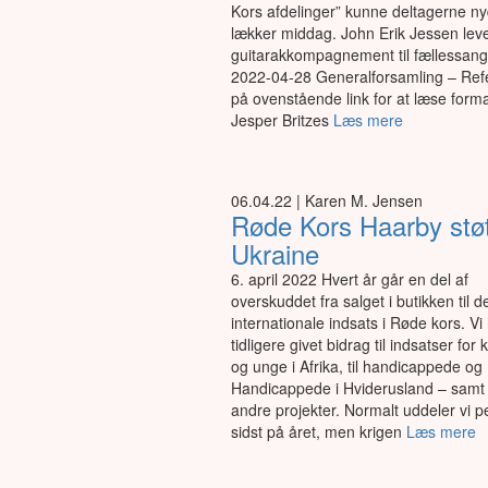
Kors afdelinger” kunne deltagerne n
lækker middag. John Erik Jessen lev
guitarakkompagnement til fællessang
2022-04-28 Generalforsamling – Refe
på ovenstående link for at læse form
Jesper Britzes
Læs mere
06.04.22 | Karen M. Jensen
Røde Kors Haarby støt
Ukraine
6. april 2022 Hvert år går en del af
overskuddet fra salget i butikken til d
internationale indsats i Røde kors. Vi
tidligere givet bidrag til indsatser for 
og unge i Afrika, til handicappede og
Handicappede i Hviderusland – sam
andre projekter. Normalt uddeler vi 
sidst på året, men krigen
Læs mere