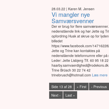
28.03.22 | Karen M. Jensen
Vi mangler nye
Samværsvenner
Der er brug for flere samværsvenner.
nedenstående link og hør Jette og Tr
opfordring Husk at skrue op for lyden
billedet
https://www.facebook.com/1471622
Jette og Trine kan kontaktes på
nedenstående telefonnumre eller på 
Leder: Jette Lisbjerg Tlf. 60 95 18 22
haarby.samvaerdighed@rodekors.dk
Trine Brüsch 30 22 74 42
trinebrusch@hotmail.com
Læs mere
Side 13 af 28
« First
‹ Previous
Next ›
Last »