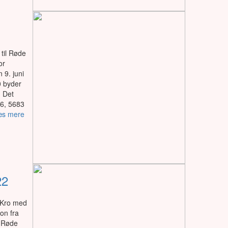
til Røde
or
 9. juni
0 byder
. Det
16, 5683
s mere
22
 Kro med
on fra
f Røde