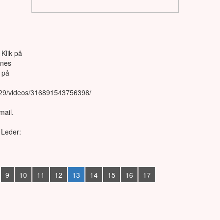
 Klik på
ines
 på
829/videos/316891543756398/
mail.
 Leder:
9
10
11
12
13
14
15
16
17