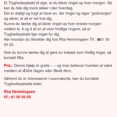
Et Tryghedsopkald vil sige, at du bliver ringet op hver morgen. Så
kan du føle dig mere sikker i den hverdag.
Det er dejligt og trygt at have en, der ringer og siger “godmorgen”
og sikrer, at alt er vel hos dig.
Kunne du tænke dig at bliver ringet op hver eneste morgen
mellem kl. 8 og 9 af en af vore frivillige ringere, så er
Tryghedsopkald lige noget for dig.
Hør hvordan du tilmelder dig hos Rita Hemmingsen Tlf.: ☎️61 50
50 05.
Hvis du kunne tænke dig at gøre en indsats som frivillig ringer, så
kontakt Rita.
Pris.:
Denne hjælp er gratis –
–
og man behøver hverken at være
medlem af Ældre Sagen eller Røde Kors.
Såfremt du er interesseret i ovennævnte, kan du kontakte
Tryghedsopkalds leder:
Rita Hemmingsen
tlf.:
61 50 50 05